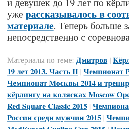
и девушек до 19 лет по кёрл
рассказывалось в соо
уже
материале
. Теперь больше 
непосредственно с соревнов
Дмитров
Кёр
Материалы по теме:
|
19 лет 2013. Часть II
Чемпионат Р
|
Чемпионат Москвы 2014 и трени
кёрлингу на колясках Moscow Ope
Red Square Classic 2015
Чемпионат
|
России среди мужчин 2015
Чемпи
|
MedExpert Curling Cup 2015
Чемп